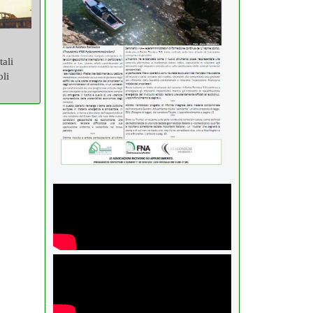
tali
oli