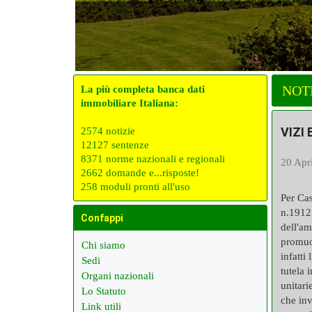
NOT
La più completa banca dati
immobiliare Italiana:
VIZI
2574 notizie
12127 sentenze
8371 norme nazionali e regionali
20 Apr
2662 domande e...risposte!
258 moduli pronti all'uso
Per Cas
n.19121
Confappi
dell'am
promuov
Chi siamo
infatti
Sedi
tutela 
Organi nazionali
unitari
Lo Statuto
che inv
Link utili