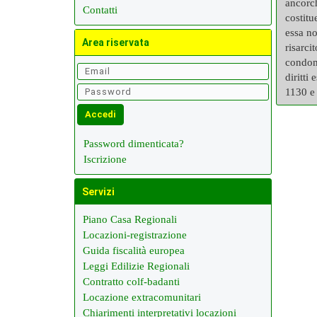
ancorch
Contatti
costitu
essa no
Area riservata
risarci
condomi
diritti
1130 e
Password dimenticata?
Iscrizione
Servizi
Piano Casa Regionali
Locazioni-registrazione
Guida fiscalità europea
Leggi Edilizie Regionali
Contratto colf-badanti
Locazione extracomunitari
Chiarimenti interpretativi locazioni