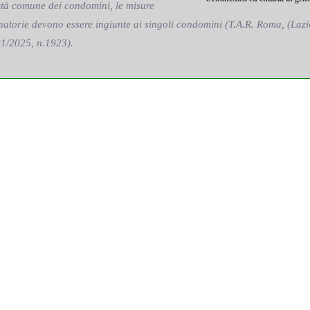
età comune dei condomini, le misure
inatorie devono essere ingiunte ai singoli condomini (T.A.R. Roma, (Lazi
01/2025, n.1923).