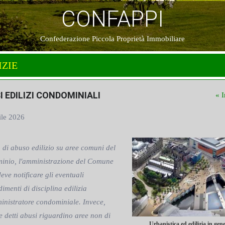
CONFAPPI
Confederazione Piccola Proprietà Immobiliare
IZIE
I EDILIZI CONDOMINIALI
« I
ile 2026
 di abuso edilizio su aree comuni del
inio, l'amministrazione del Comune
eve notificare gli eventuali
imenti di disciplina edilizia
inistratore condominiale. Invece,
 detti abusi riguardino aree non di
Urbanistica ed edilizia in gen