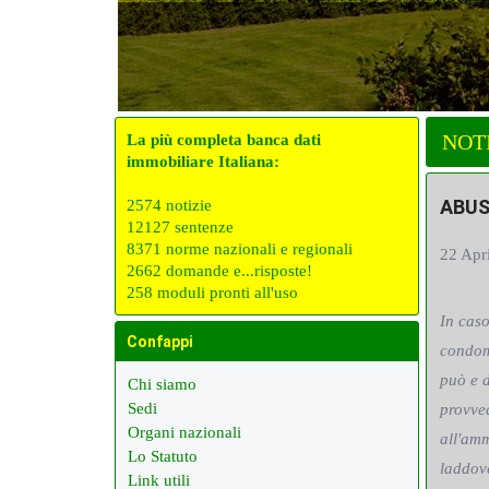
NOT
La più completa banca dati
immobiliare Italiana:
ABUS
2574 notizie
12127 sentenze
8371 norme nazionali e regionali
22 Apr
2662 domande e...risposte!
258 moduli pronti all'uso
In caso
Confappi
condom
può e d
Chi siamo
Sedi
provved
Organi nazionali
all'amm
Lo Statuto
laddove
Link utili