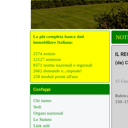
NOT
La più completa banca dati
immobiliare Italiana:
IL R
2574 notizie
12127 sentenze
(da) 
8371 norme nazionali e regionali
2662 domande e...risposte!
258 moduli pronti all'uso
15 Giu
Confappi
Rubrica
Chi siamo
150–1
Sedi
Organi nazionali
Lo Statuto
Link utili