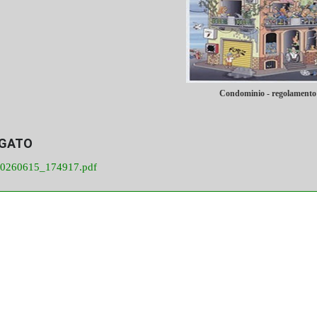
Condominio - regolamento
EGATO
0260615_174917.pdf