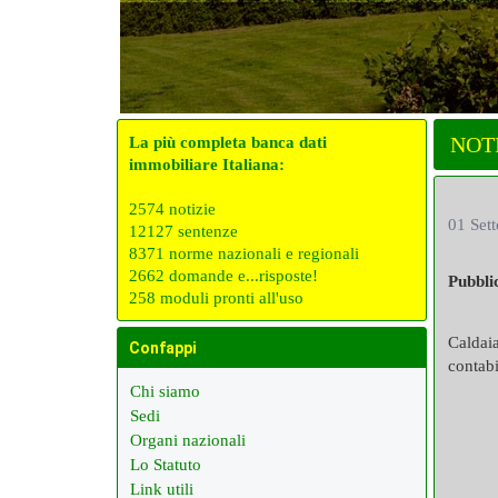
NOT
La più completa banca dati
immobiliare Italiana:
2574 notizie
01 Set
12127 sentenze
8371 norme nazionali e regionali
2662 domande e...risposte!
Pubbli
258 moduli pronti all'uso
Caldaia
Confappi
contabi
Chi siamo
Sedi
Organi nazionali
Lo Statuto
Link utili