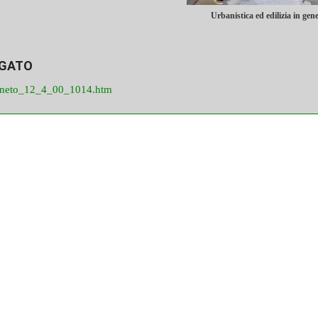
Urbanistica ed edilizia in gen
EGATO
eneto_12_4_00_1014.htm