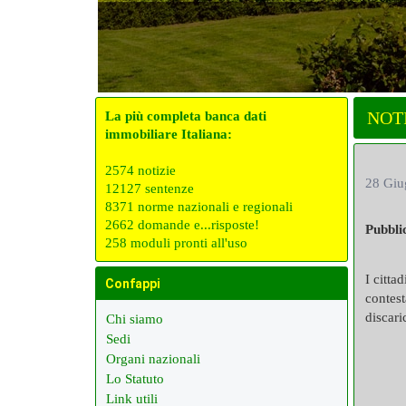
NOT
La più completa banca dati
immobiliare Italiana:
2574 notizie
28 Giu
12127 sentenze
8371 norme nazionali e regionali
2662 domande e...risposte!
Pubbli
258 moduli pronti all'uso
I citta
Confappi
contest
discari
Chi siamo
Sedi
Organi nazionali
Lo Statuto
Link utili