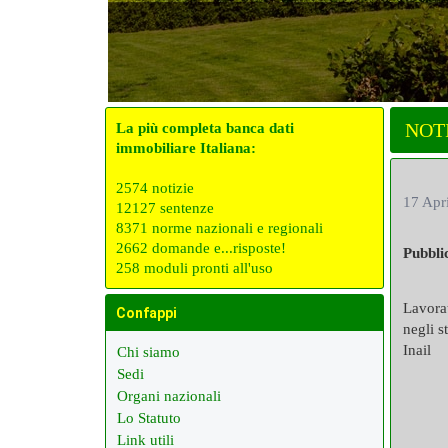
NOT
La più completa banca dati
immobiliare Italiana:
2574 notizie
17 Apr
12127 sentenze
8371 norme nazionali e regionali
2662 domande e...risposte!
Pubbli
258 moduli pronti all'uso
Lavora
Confappi
negli s
Inail
Chi siamo
Sedi
Organi nazionali
Lo Statuto
Link utili