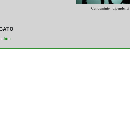
Condominio - dipendenti
EGATO
ta.htm