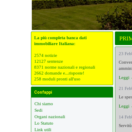
PRI
La più completa banca dati
immobiliare Italiana:
23 Feb
2574 notizie
12127 sentenze
Convenz
8371 norme nazionali e regionali
amminis
2662 domande e...risposte!
Leggi
258 moduli pronti all'uso
21 Feb
Confappi
Le spes
Chi siamo
Leggi
Sedi
Organi nazionali
14 Feb
Lo Statuto
Servitù
Link utili