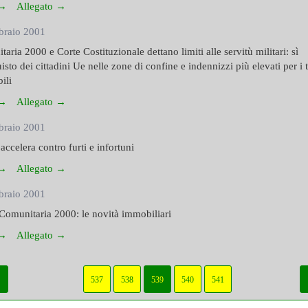
 →
Allegato →
braio 2001
aria 2000 e Corte Costituzionale dettano limiti alle servitù militari: sì
uisto dei cittadini Ue nelle zone di confine e indennizzi più elevati per i 
bili
 →
Allegato →
braio 2001
accelera contro furti e infortuni
 →
Allegato →
braio 2001
Comunitaria 2000: le novità immobiliari
 →
Allegato →
537
538
539
540
541