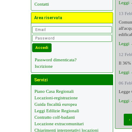
Leggi
Contatti
13 Feb
Area riservata
Comunit
all'acq
edifica
Leggi
12 Feb
Password dimenticata?
Il 36% 
Iscrizione
Leggi
Servizi
06 Feb
Piano Casa Regionali
Legge 
Locazioni-registrazione
Leggi
Guida fiscalità europea
Leggi Edilizie Regionali
Contratto colf-badanti
Locazione extracomunitari
Chiarimenti interpretativi locazioni