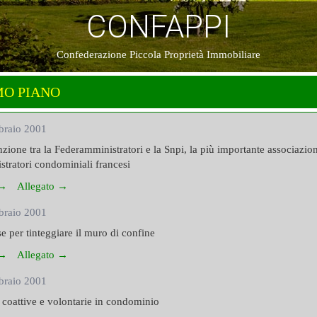
CONFAPPI
Confederazione Piccola Proprietà Immobiliare
MO PIANO
braio 2001
ione tra la Federamministratori e la Snpi, la più importante associazio
tratori condominiali francesi
 →
Allegato →
braio 2001
e per tinteggiare il muro di confine
 →
Allegato →
braio 2001
 coattive e volontarie in condominio