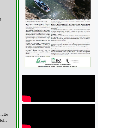
l
fatto
della