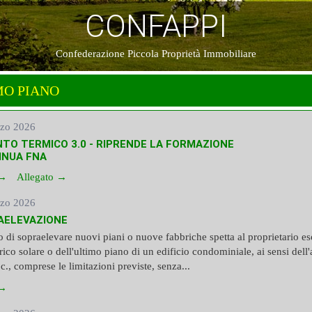
CONFAPPI
Confederazione Piccola Proprietà Immobiliare
MO PIANO
zo 2026
NTO TERMICO 3.0 - RIPRENDE LA FORMAZIONE
INUA FNA
 →
Allegato →
zo 2026
AELEVAZIONE
tto di sopraelevare nuovi piani o nuove fabbriche spetta al proprietario e
trico solare o dell'ultimo piano di un edificio condominiale, ai sensi dell'a
c., comprese le limitazioni previste, senza...
 →