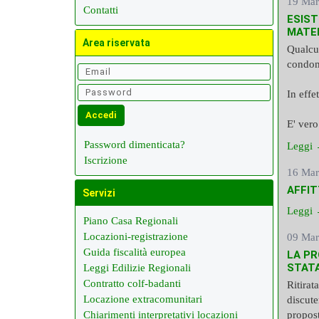
19 Mar
Contatti
ESIST
MATE
Area riservata
Qualcu
condomi
In effe
E' vero.
Password dimenticata?
Leggi
Iscrizione
16 Mar
AFFIT
Servizi
Leggi
Piano Casa Regionali
Locazioni-registrazione
09 Mar
Guida fiscalità europea
LA PR
STATA
Leggi Edilizie Regionali
Contratto colf-badanti
Ritirat
Locazione extracomunitari
discute
Chiarimenti interpretativi locazioni
propost