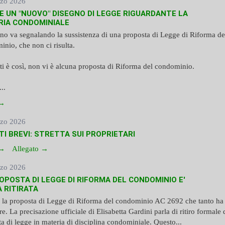
zo 2026
E UN "NUOVO" DISEGNO DI LEGGE RIGUARDANTE LA
RIA CONDOMINIALE
no va segnalando la sussistenza di una proposta di Legge di Riforma de
nio, che non ci risulta.
tti è così, non vi è alcuna proposta di Riforma del condominio.
..
 →
zo 2026
TI BREVI: STRETTA SUI PROPRIETARI
 →
Allegato →
zo 2026
OPOSTA DI LEGGE DI RIFORMA DEL CONDOMINIO E'
 RITIRATA
a la proposta di Legge di Riforma del condominio AC 2692 che tanto ha 
re. La precisazione ufficiale di Elisabetta Gardini parla di ritiro formale 
a di legge in materia di disciplina condominiale. Questo...