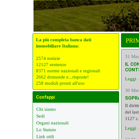
PRI
La più completa banca dati
immobiliare Italiana:
31 Mar
2574 notizie
IL CO
12127 sentenze
CONT
8371 norme nazionali e regionali
2662 domande e...risposte!
Leggi
258 moduli pronti all'uso
30 Mar
Confappi
SOPR
Il diri
Chi siamo
del las
Sedi
1127 c.
Organi nazionali
Leggi
Lo Statuto
Link utili